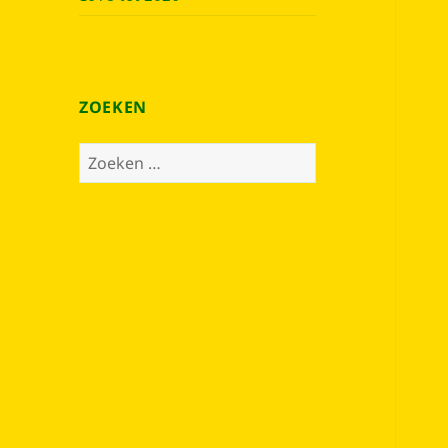
ZOEKEN
Zoeken
naar: