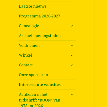
Laatste nieuws
Programma 2026-2027
submenu
Genealogie
uitvouwen
Archief openingstijden
submenu
Veldnamen
uitvouwen
submenu
Winkel
uitvouwen
submenu
Contact
uitvouwen
Onze sponsoren
Interessante websites
submenu
Artikelen in het
uitvouwen
tijdschrift “ROON” van
1978 tot 2026