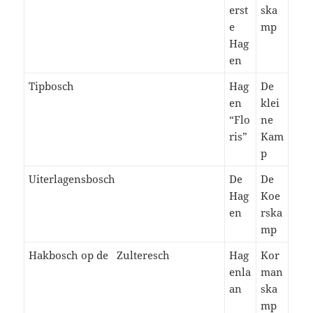
erst
ska
e
mp
Hag
en
Tipbosch
Hag
De
en
klei
“Flo
ne
ris”
Kam
p
Uiterlagensbosch
De
De
Hag
Koe
en
rska
mp
Hakbosch op de Zulteresch
Hag
Kor
enla
man
an
ska
mp