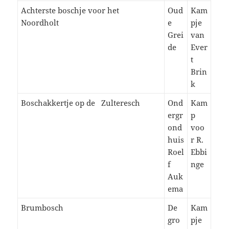
Achterste boschje voor het
Oud
Kam
Noordholt
e
pje
Grei
van
de
Ever
t
Brin
k
Boschakkertje op de Zulteresch
Ond
Kam
ergr
p
ond
voo
huis
r R.
Roel
Ebbi
f
nge
Auk
ema
Brumbosch
De
Kam
gro
pje