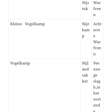
Nijs
War
tuk
fvee
n
Kleine Vogelkamp
Nije
Acht
kam
erst
p
e
War
fvee
n
Vogelkamp
Nijl
Vee
and
nne
sak
ge
ker
slag
h,in
het
oost
end
e