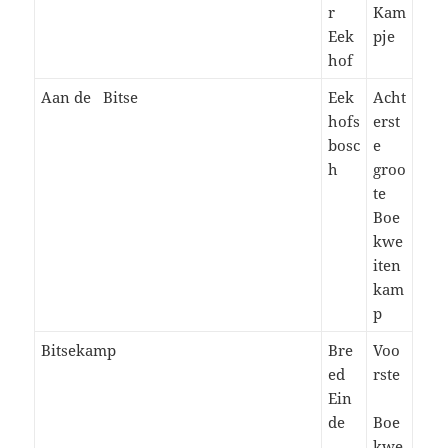
r
Kam
Eek
pje
hof
Aan de Bitse
Eek
Acht
hofs
erst
bosc
e
h
groo
te
Boe
kwe
iten
kam
p
Bitsekamp
Bre
Voo
ed
rste
Ein
de
Boe
kwe