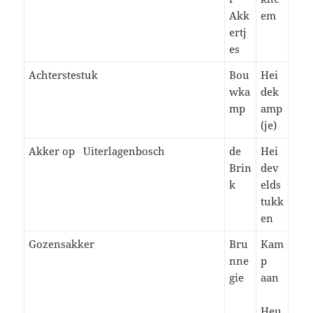
Akk
em
ertj
es
Achterstestuk
Bou
Hei
wka
dek
mp
amp
(je)
Akker op Uiterlagenbosch
de
Hei
Brin
dev
k
elds
tukk
en
Gozensakker
Bru
Kam
nne
p
gie
aan
Heu