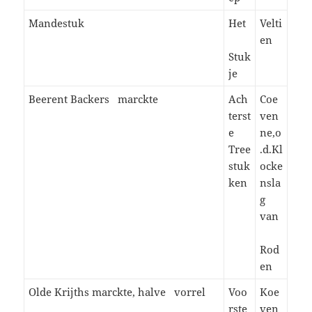
Mandestuk
Het
Velti
en
Stuk
je
Beerent Backers marckte
Ach
Coe
terst
ven
e
ne,o
Tree
.d.Kl
stuk
ocke
ken
nsla
g
van
Rod
en
Olde Krijths marckte, halve vorrel
Voo
Koe
rste
ven