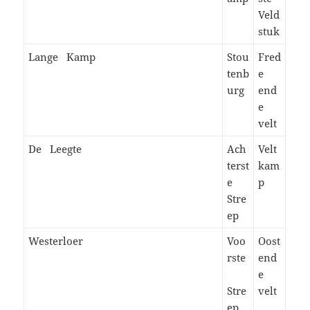
Veld
stuk
Lange Kamp
Stou
Fred
tenb
e
urg
end
e
velt
De Leegte
Ach
Velt
terst
kam
e
p
Stre
ep
Westerloer
Voo
Oost
rste
end
e
Stre
velt
ep