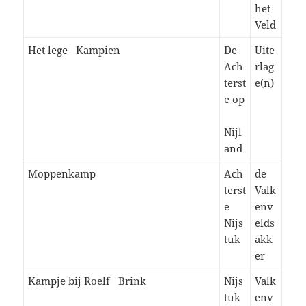
het
Veld
Het lege Kampien
De
Uite
Ach
rlag
terst
e(n)
e op
Nijl
and
Moppenkamp
Ach
de
terst
Valk
e
env
Nijs
elds
tuk
akk
er
Kampje bij Roelf Brink
Nijs
Valk
tuk
env