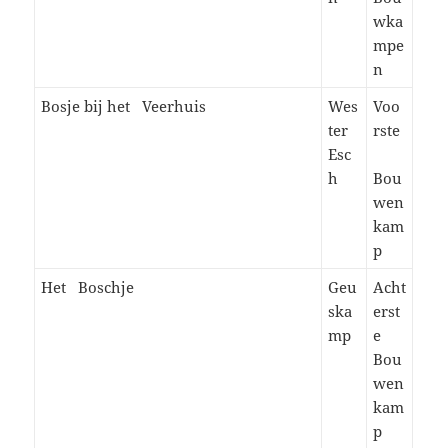
wka
mpe
n
Bosje bij het Veerhuis
Wes
Voo
ter
rste
Esc
h
Bou
wen
kam
p
Het Boschje
Geu
Acht
ska
erst
mp
e
Bou
wen
kam
p