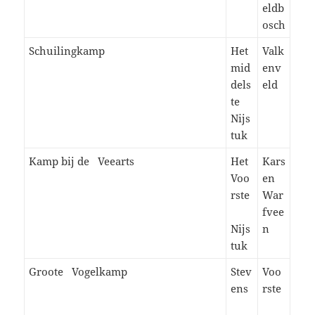
eldb
osch
Schuilingkamp
Het
Valk
mid
env
dels
eld
te
Nijs
tuk
Kamp bij de Veearts
Het
Kars
Voo
en
rste
War
fvee
Nijs
n
tuk
Groote Vogelkamp
Stev
Voo
ens
rste