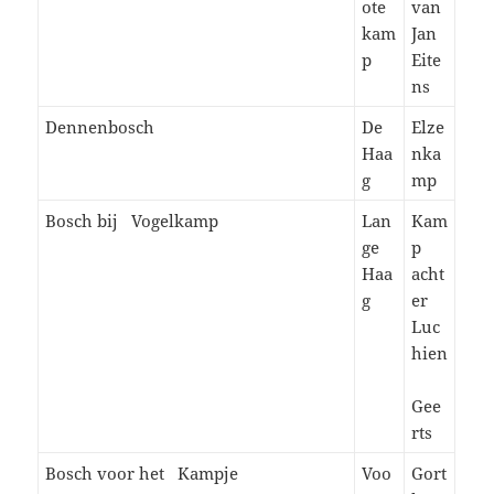
ote
van
kam
Jan
p
Eite
ns
Dennenbosch
De
Elze
Haa
nka
g
mp
Bosch bij Vogelkamp
Lan
Kam
ge
p
Haa
acht
g
er
Luc
hien
Gee
rts
Bosch voor het Kampje
Voo
Gort