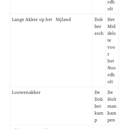
rdh
olt
Lange Akker op het Nijland
Dob
Het
ber
Mid
esch
dels
te
voo
r
het
Noo
rdh
olt
Louwenakker
De
De
Dob
Holt
ber
man
kam
kam
p
pen