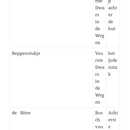
ede
p
Dwa
acht
rs
er
in
de
de
hut
Weg
en
Beppenstukje
Voo
het
rste
Jode
Dwa
nstu
rs
k
in
de
Weg
en
de Bitse
Bos
Acht
ch
erst
voo
e