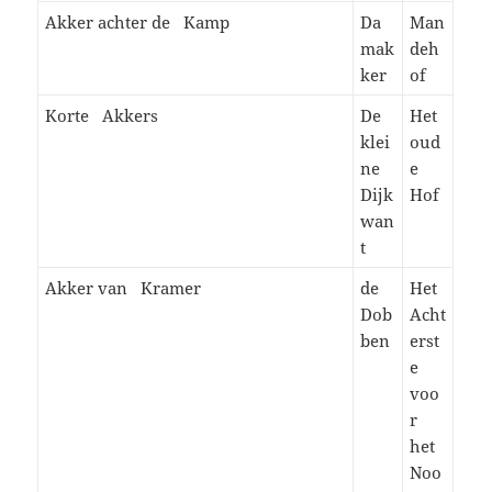
Akker achter de Kamp
Da
Man
mak
deh
ker
of
Korte Akkers
De
Het
klei
oud
ne
e
Dijk
Hof
wan
t
Akker van Kramer
de
Het
Dob
Acht
ben
erst
e
voo
r
het
Noo