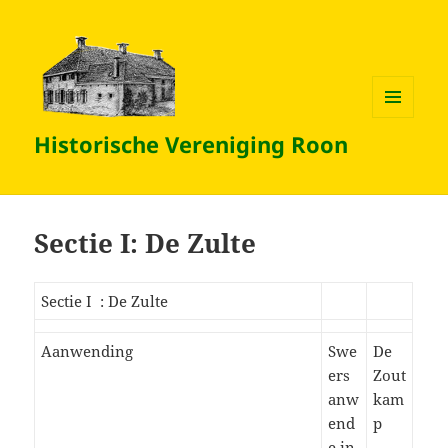
MENU
Historische Vereniging Roon
EN
WIDGETS
Sectie I: De Zulte
Sectie I : De Zulte
Aanwending
Swe
De
ers
Zout
anw
kam
end
p
e in