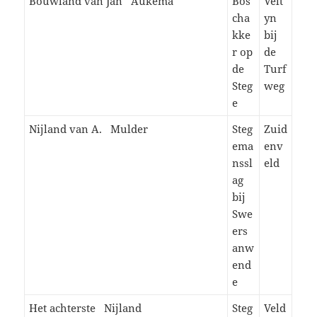
Bouwland van Jan Aukema
Bos
Velt
cha
yn
kke
bij
r op
de
de
Turf
Steg
weg
e
Nijland van A. Mulder
Steg
Zuid
ema
env
nssl
eld
ag
bij
Swe
ers
anw
end
e
Het achterste Nijland
Steg
Veld