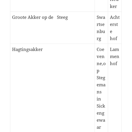
ker
Groote Akker op de Steeg
Swa
Acht
rtse
erst
nbu
e
rg
hof
Hagtingsakker
Coe
Lam
ven
men
ne,o
hof
p
Steg
ema
ns
in
Sick
eng
ewa
ar