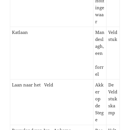
Hoit
inge
waa
r
Katlaan
Man
Veld
desl
stuk
agh,
een
forr
el
Laan naar het Veld
Akk
De
er
Veld
op
stuk
de
ska
Steg
mp
e