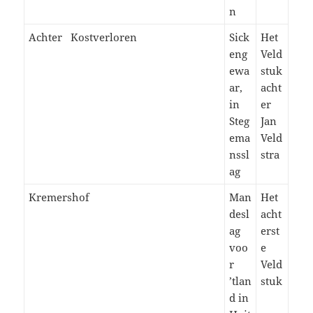
n
Achter Kostverloren
Sick
Het
eng
Veld
ewa
stuk
ar,
acht
in
er
Steg
Jan
ema
Veld
nssl
stra
ag
Kremershof
Man
Het
desl
acht
ag
erst
voo
e
r
Veld
’tlan
stuk
d in