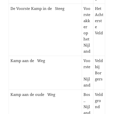
De Voorste Kamp in de Steeg
Voo
Het
rste
Acht
akk
erst
er
e
op
Veld
het
Nijl
and
Kamp aan de Weg
Voo
Veld
rste
bij
Bor
Nijl
gers
and
Kamp aan de oude Weg
Bos
Veld
..
gro
Nijl
nd
and