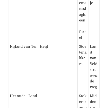
ema
je
nssl
agh,
een
forr
el
Nijland van Ter Heijl
Stoe
Lan
tena
d
kke
van
rs
Veld
stra
over
de
weg
Het oude Land
Stok
Mid
ersk
den
amp
ste