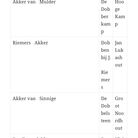
Akker van Mulder
De
Hoo
Dob
ge
ber
Kam
kam
p
p
Riemers Akker
Dob
Jan
ben
Luk
bij J.
ash
out
Rie
mer
s
Akker van Sinnige
De
Gro
Dob
ot
bels
Noo
teen
rdh
out