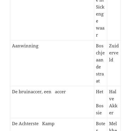
Sick
eng
e
waa
r
Aanwinning
Bos
Zuid
chje
erve
aan
ld
de
stra
at
De bruinaccer, een accer
Het
Hal
ve
Bos
Akk
sie
er
De Achterste Kamp
Bote
Mel
r
khe