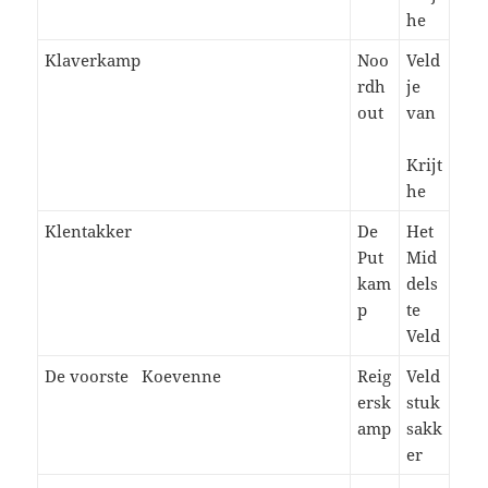
he
Klaverkamp
Noo
Veld
rdh
je
out
van
Krijt
he
Klentakker
De
Het
Put
Mid
kam
dels
p
te
Veld
De voorste Koevenne
Reig
Veld
ersk
stuk
amp
sakk
er