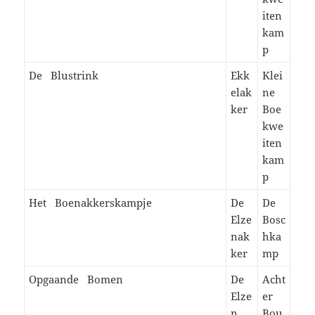
iten
kam
p
De Blustrink
Ekk
Klei
elak
ne
ker
Boe
kwe
iten
kam
p
Het Boenakkerskampje
De
De
Elze
Bosc
nak
hka
ker
mp
Opgaande Bomen
De
Acht
Elze
er
n
Bou