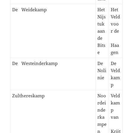
De Weidekamp
Het
Het
Nijs
Veld
tuk
voo
aan
r de
de
Bits
Haa
e
gen
De Westeinderkamp
De
De
Noli
Veld
nie
kam
p
Zulthereskamp
Noo
Veld
rdei
kam
nde
p
rka
van
mpe
n
Krijt