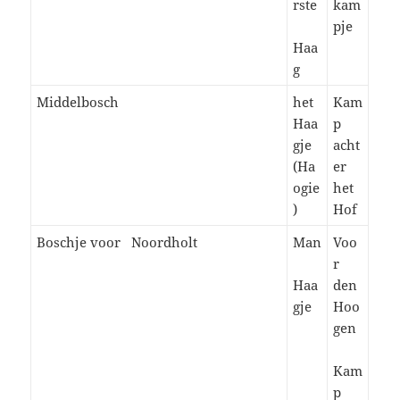
rste
kam
pje
Haa
g
Middelbosch
het
Kam
Haa
p
gje
acht
(Ha
er
ogie
het
)
Hof
Boschje voor Noordholt
Man
Voo
r
Haa
den
gje
Hoo
gen
Kam
p