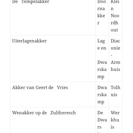
De Tempelakker
Doo
Klei
rna
n
kke
Noo
r
rdh
out
Uiterlagenakker
Lag
Diac
e en
onie
-
Dwa
Arm
rska
huis
mp
Akker van Geert de Vries
Dwa
Tolh
rska
uis
mp
Wenakker op de Zultheresch
De
Wer
Dwa
khu
rs
is