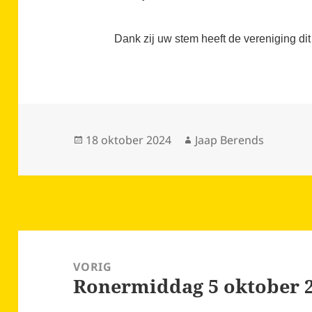
Dank zij uw stem heeft de vereniging di
Geplaatst
Auteur
18 oktober 2024
Jaap Berends
op
Bericht
navigatie
VORIG
Ronermiddag 5 oktober 
Vorig
bericht: