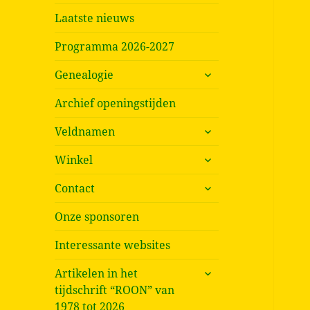
Laatste nieuws
Programma 2026-2027
submenu
Genealogie
uitvouwen
Archief openingstijden
submenu
Veldnamen
uitvouwen
submenu
Winkel
uitvouwen
submenu
Contact
uitvouwen
Onze sponsoren
Interessante websites
submenu
Artikelen in het
uitvouwen
tijdschrift “ROON” van
1978 tot 2026